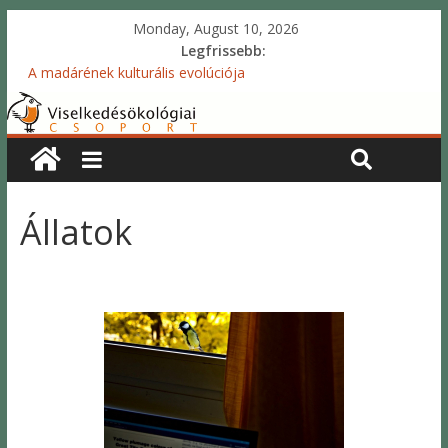
Monday, August 10, 2026
Legfrissebb:
A madárének kulturális evolúciója
Kérdőíves vizsgálat – a gyermekek ivararánya és utódszáma
Akusztikus tükrök projekt
Tollszínezeti jelzések: dinamikus és statikus mechanizmusok
Ivararány projekt
Állatok