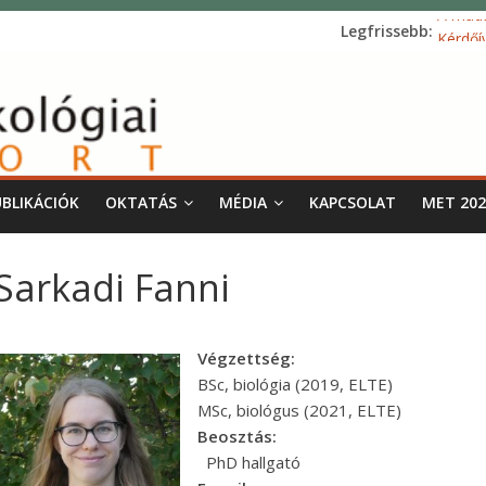
A madá
Legfrissebb:
Kérdőí
Akuszt
Tollsz
Ivarar
UBLIKÁCIÓK
OKTATÁS
MÉDIA
KAPCSOLAT
MET 202
Sarkadi Fanni
Végzettség:
BSc, biológia (2019, ELTE)
MSc, biológus (2021, ELTE)
Beosztás:
PhD hallgató