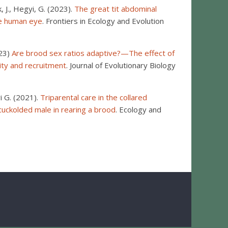
, J., Hegyi, G. (2023).
The great tit abdominal
he human eye
. Frontiers in Ecology and Evolution
023)
Are brood sex ratios adaptive?—The effect of
ity and recruitment
. Journal of Evolutionary Biology
yi G. (2021).
Triparental care in the collared
cuckolded male in rearing a brood
. Ecology and