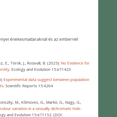
ényei énekesmadaraknál és az embernél
sz, E., Török, J., Rosivall, B. (2025):
No Evidence for
ernity
. Ecology and Evolution 15:e71423
5)
Experimental data suggest between population
its
. Scientific Reports 15:4264
lonszky, M., Kőmüves, G., Markó, G., Nagy, G.,
olour variation in a sexually dichromatic hole-
logy and Evolution 15:e71152. (DOI: