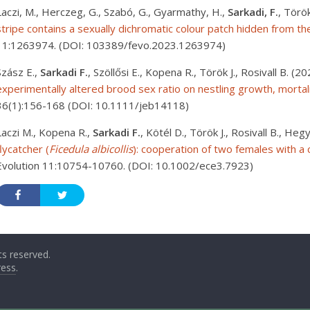
Laczi, M., Herczeg, G., Szabó, G., Gyarmathy, H.,
Sarkadi, F.
, Török
stripe contains a sexually dichromatic colour patch hidden from t
11:1263974. (DOI: 103389/fevo.2023.1263974)
Szász E.,
Sarkadi F.
, Szöllősi E., Kopena R., Török J., Rosivall B. (2
experimentally altered brood sex ratio on nestling growth, mortal
36(1):156-168 (DOI: 10.1111/jeb14118)
Laczi M., Kopena R.,
Sarkadi F.
, Kötél D., Török J., Rosivall B., Heg
flycatcher (
Ficedula albicollis
): cooperation of two females with a 
Evolution 11:10754-10760. (DOI: 10.1002/ece3.7923)
hts reserved.
ess
.