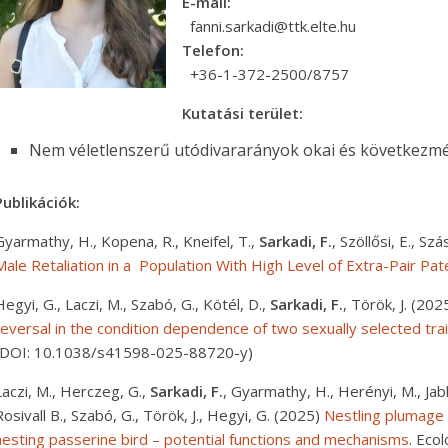
E-mail:
fanni.sarkadi@ttk.elte.hu
Telefon:
+36-1-372-2500/8757
Kutatási terület:
Nem véletlenszerű utódivararányok okai és következm
Publikációk:
Gyarmathy, H., Kopena, R., Kneifel, T.,
Sarkadi, F.
, Szöllősi, E., Szá
Male Retaliation in a Population With High Level of Extra-Pair Pat
Hegyi, G., Laczi, M., Szabó, G., Kötél, D.,
Sarkadi, F.
, Török, J. (202
reversal in the condition dependence of two sexually selected tra
(DOI: 10.1038/s41598-025-88720-y)
Laczi, M., Herczeg, G.,
Sarkadi, F.
, Gyarmathy, H., Herényi, M., Jab
Rosivall B., Szabó, G., Török, J., Hegyi, G. (2025)
Nestling plumage c
nesting passerine bird – potential functions and mechanisms
. Eco