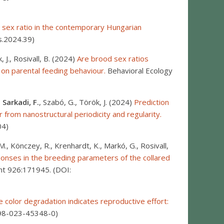
 sex ratio in the contemporary Hungarian
s.2024.39)
k, J., Rosivall, B. (2024)
Are brood sex ratios
 on parental feeding behaviour.
Behavioral Ecology
,
Sarkadi, F.
, Szabó, G., Török, J. (2024)
Prediction
r from nanostructural periodicity and regularity.
04)
M., Könczey, R., Krenhardt, K., Markó, G., Rosivall,
onses in the breeding parameters of the collared
ent 926:171945. (DOI:
 color degradation indicates reproductive effort:
598-023-45348-0)