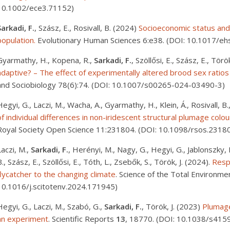
10.1002/ece3.71152)
Sarkadi, F.
, Szász, E., Rosivall, B. (2024)
Socioeconomic status and
population.
Evolutionary Human Sciences 6:e38. (DOI: 10.1017/eh
Gyarmathy, H., Kopena, R.,
Sarkadi, F.
, Szöllősi, E., Szász, E., Törö
adaptive? – The effect of experimentally altered brood sex ratios
and Sociobiology 78(6):74. (DOI: 10.1007/s00265-024-03490-3)
Hegyi, G., Laczi, M., Wacha, A., Gyarmathy, H., Klein, Á., Rosivall, B.
of individual differences in non-iridescent structural plumage colou
Royal Society Open Science 11:231804. (DOI: 10.1098/rsos.2318
Laczi, M.,
Sarkadi, F.
, Herényi, M., Nagy, G., Hegyi, G., Jablonszky, 
B., Szász, E., Szöllősi, E., Tóth, L., Zsebők, S., Török, J. (2024).
Resp
flycatcher to the changing climate
. Science of the Total Environm
10.1016/j.scitotenv.2024.171945)
Hegyi, G., Laczi, M., Szabó, G.,
Sarkadi, F.
, Török, J. (2023)
Plumage
an experiment
. Scientific Reports
13
, 18770. (DOI: 10.1038/s41