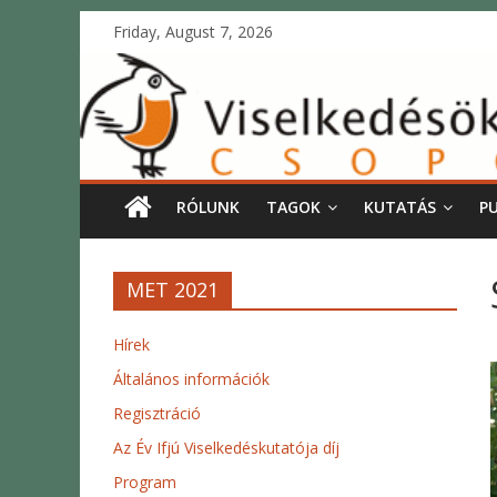
Friday, August 7, 2026
RÓLUNK
TAGOK
KUTATÁS
P
MET 2021
Hírek
Általános információk
Regisztráció
Az Év Ifjú Viselkedéskutatója díj
Program