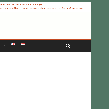
rének kulturális evolúciója
ves vizsgálat – a gyermekek ivararánya és utódszáma
ikus tükrök projekt
ínezeti jelzések: dinamikus és statikus mechanizmusok
ány projekt
1