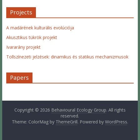
Projects
A madárének kulturális evolúciója
Akusztikus tükrök projekt
Ivararány projekt
Tollszínezeti jelzések: dinamikus és statikus mechanizmusok
Papers
Copyright © 2026
Behavioural Ecology Group
. All rights
reserved.
Theme: ColorMag by
ThemeGrill
. Powered by
WordPress
.