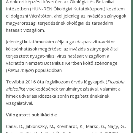
A doktori képzést követően az Ökológiai és Botanikai
Intézetben (HUN-REN Ökológiai Kutatóközpont) kezdtem
el dolgozni Vácrátóton, ahol jelenleg az inváziós szúnyogok
magyarországi terjedésének ökológiai és társadalmi
hatásait vizsgálom.
Jelenlegi kutatómunkám célja a gazda-parazita-vektor
kölcsönhatások megértése: az inváziós szúnyogok által
terjesztett nyugat-nílusi vírus hatásait vizsgálom a
vácrátóti Nemzeti Botanikus Kertben költő széncinege
(
Parus major
) populációban.
Továbbá 2016 óta foglalkozom örvös légykapók (
Ficedula
albicollis
) viselkedésének tanulmányozásával, valamint a
hímek udvarlási időszaka során rögzített énekének
vizsgálatával.
Válogatott publikációk:
Canal, D., Jablonszky, M., Krenhardt, K., Markó, G., Nagy, G.,