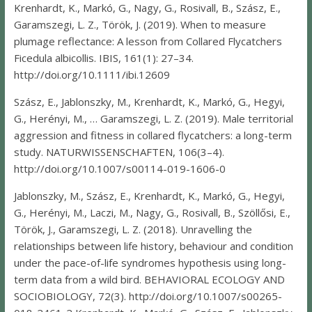
Krenhardt, K., Markó, G., Nagy, G., Rosivall, B., Szász, E.,
Garamszegi, L. Z., Török, J. (2019). When to measure
plumage reflectance: A lesson from Collared Flycatchers
Ficedula albicollis. IBIS, 161(1): 27–34.
http://doi.org/10.1111/ibi.12609
Szász, E., Jablonszky, M., Krenhardt, K., Markó, G., Hegyi,
G., Herényi, M., … Garamszegi, L. Z. (2019). Male territorial
aggression and fitness in collared flycatchers: a long-term
study. NATURWISSENSCHAFTEN, 106(3–4).
http://doi.org/10.1007/s00114-019-1606-0
Jablonszky, M., Szász, E., Krenhardt, K., Markó, G., Hegyi,
G., Herényi, M., Laczi, M., Nagy, G., Rosivall, B., Szöllősi, E.,
Török, J., Garamszegi, L. Z. (2018). Unravelling the
relationships between life history, behaviour and condition
under the pace-of-life syndromes hypothesis using long-
term data from a wild bird. BEHAVIORAL ECOLOGY AND
SOCIOBIOLOGY, 72(3). http://doi.org/10.1007/s00265-