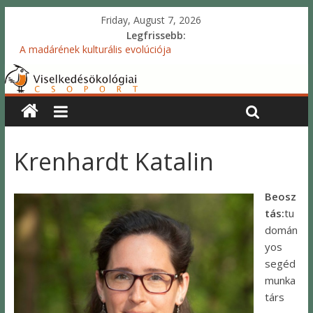
Friday, August 7, 2026
Legfrissebb:
A madárének kulturális evolúciója
Kérdőíves vizsgálat – a gyermekek ivararánya és utódszáma
Akusztikus tükrök projekt
Tollszínezeti jelzések: dinamikus és statikus mechanizmusok
Ivararány projekt
Krenhardt Katalin
Beosz
tás:
tu
domán
yos
segéd
munka
társ