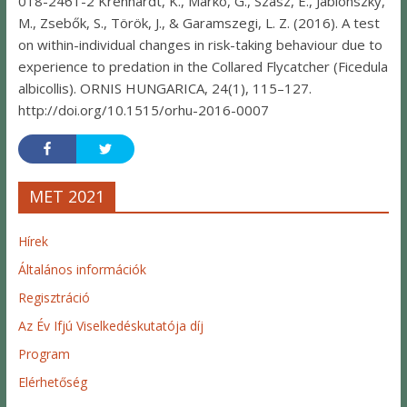
018-2461-2 Krenhardt, K., Markó, G., Szász, E., Jablonszky,
M., Zsebők, S., Török, J., & Garamszegi, L. Z. (2016). A test
on within-individual changes in risk-taking behaviour due to
experience to predation in the Collared Flycatcher (Ficedula
albicollis). ORNIS HUNGARICA, 24(1), 115–127.
http://doi.org/10.1515/orhu-2016-0007
MET 2021
Hírek
Általános információk
Regisztráció
Az Év Ifjú Viselkedéskutatója díj
Program
Elérhetőség