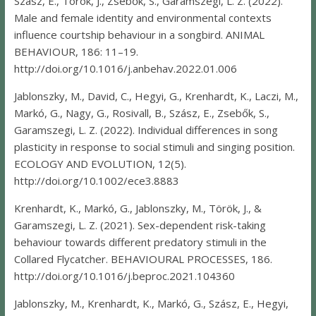
Szász, E., Török, J., Zsebők, S., Garamszegi, L. Z. (2022).
Male and female identity and environmental contexts
influence courtship behaviour in a songbird. ANIMAL
BEHAVIOUR, 186: 11–19.
http://doi.org/10.1016/j.anbehav.2022.01.006
Jablonszky, M., David, C., Hegyi, G., Krenhardt, K., Laczi, M.,
Markó, G., Nagy, G., Rosivall, B., Szász, E., Zsebők, S.,
Garamszegi, L. Z. (2022). Individual differences in song
plasticity in response to social stimuli and singing position.
ECOLOGY AND EVOLUTION, 12(5).
http://doi.org/10.1002/ece3.8883
Krenhardt, K., Markó, G., Jablonszky, M., Török, J., &
Garamszegi, L. Z. (2021). Sex-dependent risk-taking
behaviour towards different predatory stimuli in the
Collared Flycatcher. BEHAVIOURAL PROCESSES, 186.
http://doi.org/10.1016/j.beproc.2021.104360
Jablonszky, M., Krenhardt, K., Markó, G., Szász, E., Hegyi,