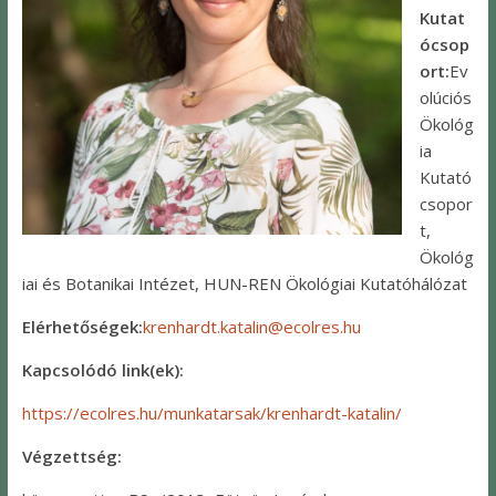
Kutat
ócsop
ort:
Ev
olúciós
Ökológ
ia
Kutató
csopor
t,
Ökológ
iai és Botanikai Intézet, HUN-REN Ökológiai Kutatóhálózat
Elérhetőségek:
krenhardt.katalin@ecolres.hu
Kapcsolódó link(ek):
https://ecolres.hu/munkatarsak/krenhardt-katalin/
Végzettség: