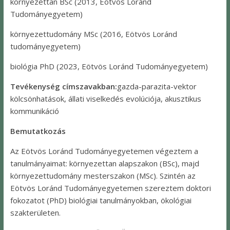
környezettan BSc (2013, Eötvös Loránd
Tudományegyetem)
környezettudomány MSc (2016, Eötvös Loránd
tudományegyetem)
biológia PhD (2023, Eötvös Loránd Tudományegyetem)
Tevékenység címszavakban:
gazda-parazita-vektor
kölcsönhatások, állati viselkedés evolúciója, akusztikus
kommunikáció
Bemutatkozás
Az Eötvös Loránd Tudományegyetemen végeztem a
tanulmányaimat: környezettan alapszakon (BSc), majd
környezettudomány mesterszakon (MSc). Szintén az
Eötvös Loránd Tudományegyetemen szereztem doktori
fokozatot (PhD) biológiai tanulmányokban, ökológiai
szakterületen.