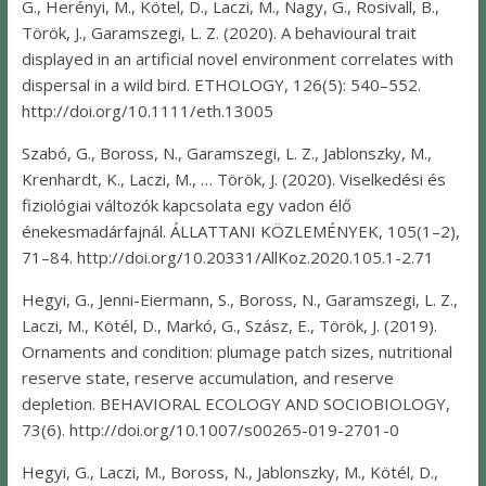
G., Herényi, M., Kötel, D., Laczi, M., Nagy, G., Rosivall, B.,
Török, J., Garamszegi, L. Z. (2020). A behavioural trait
displayed in an artificial novel environment correlates with
dispersal in a wild bird. ETHOLOGY, 126(5): 540–552.
http://doi.org/10.1111/eth.13005
Szabó, G., Boross, N., Garamszegi, L. Z., Jablonszky, M.,
Krenhardt, K., Laczi, M., … Török, J. (2020). Viselkedési és
fiziológiai változók kapcsolata egy vadon élő
énekesmadárfajnál. ÁLLATTANI KÖZLEMÉNYEK, 105(1–2),
71–84. http://doi.org/10.20331/AllKoz.2020.105.1-2.71
Hegyi, G., Jenni-Eiermann, S., Boross, N., Garamszegi, L. Z.,
Laczi, M., Kötél, D., Markó, G., Szász, E., Török, J. (2019).
Ornaments and condition: plumage patch sizes, nutritional
reserve state, reserve accumulation, and reserve
depletion. BEHAVIORAL ECOLOGY AND SOCIOBIOLOGY,
73(6). http://doi.org/10.1007/s00265-019-2701-0
Hegyi, G., Laczi, M., Boross, N., Jablonszky, M., Kötél, D.,